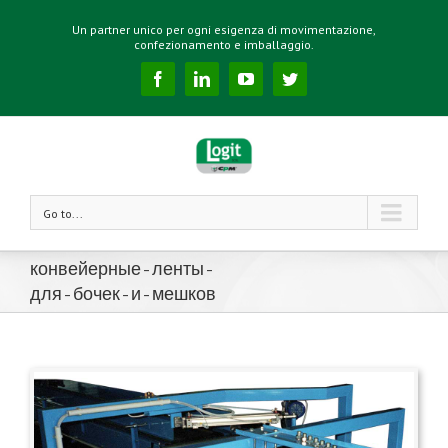
Un partner unico per ogni esigenza di movimentazione,
confezionamento e imballaggio.
Facebook
Linkedin
YouTube
Twitter
Go to...
конвейерные-ленты-
для-бочек-и-мешков