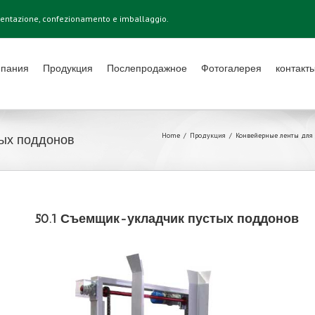
mentazione, confezionamento e imballaggio.
мпания
Продукция
Послепродажное
Фотогалерея
контакт
Home
/
Продукция
/
Конвейерные ленты для 
тых поддонов
50.1 Съемщик-укладчик пустых поддонов