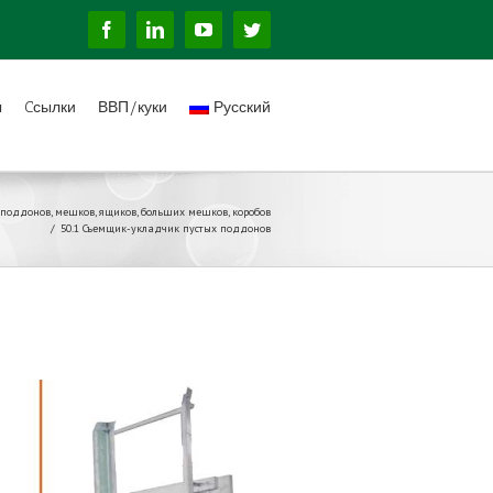
Facebook
Linkedin
YouTube
Twitter
ы
Cсылки
ВВП/куки
Русский
поддонов, мешков, ящиков, больших мешков, коробов
/
50.1 Съемщик-укладчик пустых поддонов