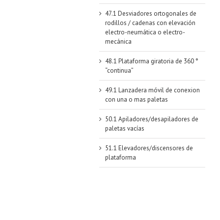
47.1 Desviadores ortogonales de
rodillos / cadenas con elevación
electro-neumática o electro-
mecánica
48.1 Plataforma giratoria de 360 °
“continua”
49.1 Lanzadera móvil de conexion
con una o mas paletas
50.1 Apiladores/desapiladores de
paletas vacías
51.1 Elevadores/discensores de
plataforma