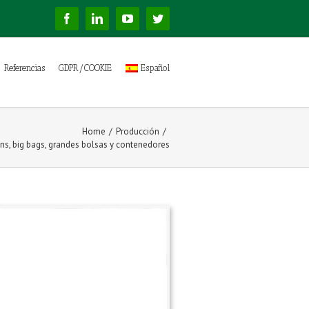
Facebook
Linkedin
YouTube
Twitter
Referencias
GDPR/COOKIE
Español
Home
/
Producción
/
bins, big bags, grandes bolsas y contenedores