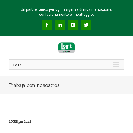
Un partner unico per ogni esigenza di movimentazione,
confezionamento e imballaggio.
Facebook
Linkedin
YouTube
Twitter
Go to...
Trabaja con nosostros
LOGITcpm S.c.r.l.